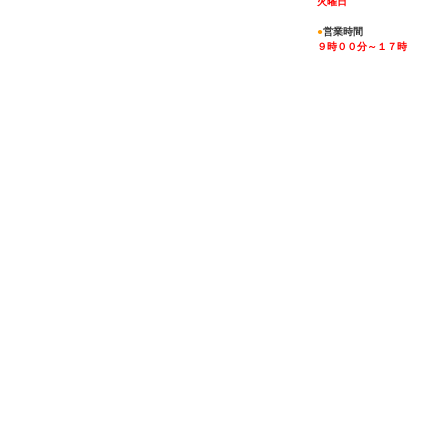
火曜日
●
営業時間
９時００分～１７時