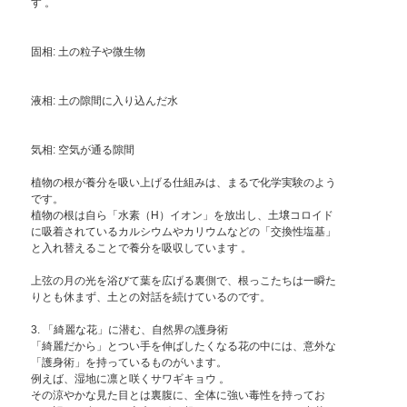
す 。
固相: 土の粒子や微生物
液相: 土の隙間に入り込んだ水
気相: 空気が通る隙間
植物の根が養分を吸い上げる仕組みは、まるで化学実験のよう
です。
植物の根は自ら「水素（H）イオン」を放出し、土壌コロイド
に吸着されているカルシウムやカリウムなどの「交換性塩基」
と入れ替えることで養分を吸収しています 。
上弦の月の光を浴びて葉を広げる裏側で、根っこたちは一瞬た
りとも休まず、土との対話を続けているのです。
3. 「綺麗な花」に潜む、自然界の護身術
「綺麗だから」とつい手を伸ばしたくなる花の中には、意外な
「護身術」を持っているものがいます。
例えば、湿地に凛と咲くサワギキョウ 。
その涼やかな見た目とは裏腹に、全体に強い毒性を持ってお