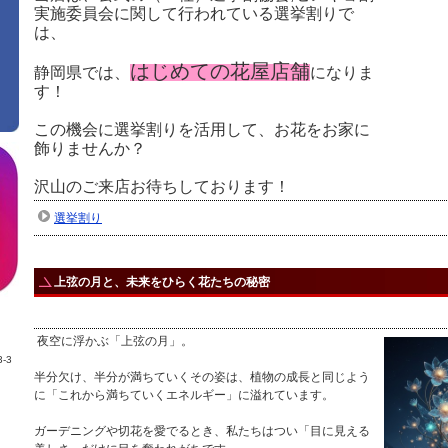
実施委員会に関して行われている選挙割りで
は、
はじめての花屋店舗
静岡県では、
になりま
す！
この機会に選挙割りを活用して、お花をお家に
飾りませんか？
沢山のご来店お待ちしております！
選挙割り
上弦の月と、未来をひらく花たちの秘密
夜空に浮かぶ「上弦の月」。
-3
半分欠け、半分が満ちていくその姿は、植物の成長と同じよう
に「これから満ちていくエネルギー」に溢れています。
ガーデニングや切花を愛でるとき、私たちはつい「目に見える