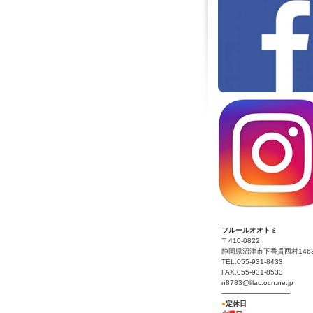
フルールオオトミ
〒410-0822
静岡県沼津市下香貫西村1463
TEL.055-931-8433
FAX.055-931-8533
n8783@lilac.ocn.ne.jp
──────────────
●
定休日