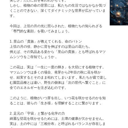
美しさ」だけに目を奪われがちです。
しかし、植物の命の背景には、私たちの生活ではなかなか気づ
くことのできない、深くてダイナミックな世界が広がっていま
す。
今回は、上弦の月の光に照らされた、植物たちの知られざる
「専門的な素顔」を覗いてみましょう。
1. 里山の「貴族」が教えてくれる、命のバトン
上弦の月の頃、静かに背を伸ばすのは里山の花たち。
例えば、その気品ある姿から「里山の貴族」とも呼ばれるマツ
ムシソウをご存知でしょうか 。
この花は、実は「一生に一度の輝き」を大切にする植物です。
マツムシソウは多くの場合、発芽から2年目の秋に花を咲か
せ、結実するとそのまま枯れてしまいます 。私たちが庭で楽し
む園芸品種とは違い、野生の個体は「次の世代へ繋ぐこと」に
全てのエネルギーを注ぎ込むのです。
このように、植物がいつ芽を出し、いつ花を咲かせるのかを知
ることは、彼らの「生き様」を理解することに繋がります 。
2. 足元の「宇宙」と繋がる化学の力
綺麗な切花を咲かせるためには、土壌の健康が欠かせません。
実は、土の中には「三相分布」と呼ばれるバランスが存在しま