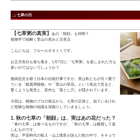
七草の日
【七草粥の真実】
あの「朝顔」も仲間？
植物学で紐解く里山の恵みと注意点
こんにちは、フルールオオトミです。
お正月気分も落ち着き、1月7日に「七草粥」を楽しまれた方も
多いのではないでしょうか？
無病息災を願う日本の伝統行事ですが、実は私たちが日々愛で
ている「観賞用植物」や「里山の草花」という視点で見ると、
驚くような発見と、意外な「落とし穴」が隠されています。
今回は、植物のプロの視点から、七草の正体と、似ているけれ
ど危険な植物の知識を深掘りしていきましょう。
1. 秋の七草の「朝顔」は、実はあの花だった？
「春の七草」は食べるものですが、「秋の七草」は鑑賞して楽
しむものです。
実は、平安時代の歌人・山上憶良が詠んだ歌の中で、キキョウ