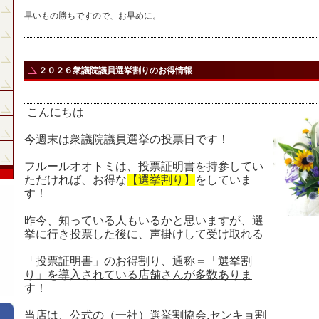
早いもの勝ちですので、お早めに。
２０２６衆議院議員選挙割りのお得情報
こんにちは
今週末は衆議院議員選挙の投票日です！
フルールオオトミは、投票証明書を持参してい
ただければ、お得な
【選挙割り】
をしていま
す！
昨今、知っている人もいるかと思いますが、選
挙に行き投票した後に、声掛けして受け取れる
「投票証明書」のお得割り、通称＝「選挙割
り」を導入されている店舗さんが多数ありま
す！
当店は、公式の（一社）選挙割協会,センキョ割