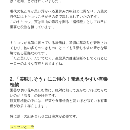
は「朝顔」と呼ばれていました 。
現代の私たちが思い浮かべる夏休みの朝顔とは異なり、万葉の
時代にはキキョウこそがその名で親しまれていたのです 。
このキキョウ、実は里山の環境を測る「指標種」として非常に
重要な役割を担っています 。
キキョウが元気に育っている場所は、適切に草刈りが管理され
ており、他の多くの生きものにとっても生活しやすい豊かな環
境である証拠なのです 。
「ただ美しい」だけでなく、生態系の健康診断をしてくれるヒ
ーローのような存在と言えますね。
2. 「美味しそう」にご用心！間違えやすい有毒
植物
園芸や切り花を楽しむ際に、絶対に知っておかなければならな
いのが「誤食」の危険性です。
観賞用植物の中には、野菜や食用植物と驚くほど似ている有毒
種が数多く存在します 。
特に以下の組み合わせには注意が必要です。
スイセンとニラ
：