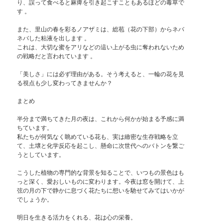
り、誤って食べると麻痺を引き起こすこともあるほどの毒草で
す 。
また、里山の春を彩るノアザミは、総苞（花の下部）からネバ
ネバした粘液を出します 。
これは、大切な蜜をアリなどの這い上がる虫に奪われないため
の戦略だと言われています 。
「美しさ」には必ず理由がある。そう考えると、一輪の花を見
る視点も少し変わってきませんか？
まとめ
半分まで満ちてきた月の夜は、これから何かが始まる予感に満
ちています。
私たちが何気なく眺めている花も、実は緻密な生存戦略を立
て、土壌と化学反応を起こし、懸命に次世代へのバトンを繋ご
うとしています。
こうした植物の専門的な背景を知ることで、いつもの景色はも
っと深く、愛おしいものに変わります。今夜は窓を開けて、上
弦の月の下で静かに息づく花たちに想いを馳せてみてはいかが
でしょうか。
明日を生きる活力をくれる、花は心の栄養。