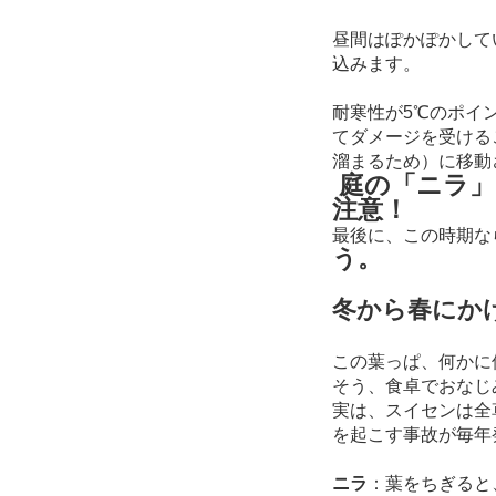
昼間はぽかぽかして
込みます。
耐寒性が5℃のポイ
てダメージを受ける
溜まるため）に移動
庭の「ニラ」
注意！
最後に、この時期な
う。
冬から春にか
この葉っぱ、何かに
そう、食卓でおなじ
実は、スイセンは全
を起こす事故が毎年
ニラ
：葉をちぎると