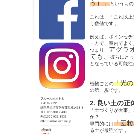
う）」
というもの
これは、「これ以上
う数値です 。
例えば、ポインセチア
一方で、室内でよく見
アグラ
つまり、
ても、
彼らにとっ
となっている可能性
「光
植物ごとの
の第一歩です。
フルールオオトミ
2. 良い土の
〒410-0822
静岡県沼津市下香貫西村1463-3
「土づくりが大事」
TEL.055-931-8433
か？
FAX.055-931-8533
n8783@lilac.ocn.ne.jp
「団粒
専門的には
──────────────
る土が最強です 。
●
定休日