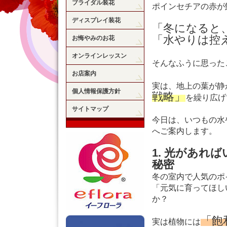
ブライダル装花
ポインセチアの赤が
ディスプレイ装花
「冬になると
「水やりは控
お悔やみのお花
オンラインレッスン
そんなふうに思った
お店案内
実は、地上の葉が静
個人情報保護方針
戦略」
を繰り広げ
サイトマップ
今日は、いつもの水
へご案内します。
1. 光があれ
秘密
冬の室内で人気のポ
「元気に育ってほし
か？
「飽
実は植物には