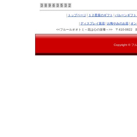
|
|
|
トップページ
１２星座のギフト
バルーンギフ
|
|
|
ディスプレイ装花
お悔やみのお花
オン
<<フルールオオトミ～花は心の栄養～>> 〒410-0822 静岡県沼
Copyright © フ