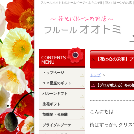
フルールオオトミのホームページへようこそ!!｜花とバルーンのお店
【花は心の栄養】ブ
トップページ
トップ
＞
１２星座のギフト
【プロが教える】冬の
バルーンギフト
生花ギフト
こんにちは！
胡蝶蘭・各種蘭
街はすっかりクリス
ブライダルブーケ