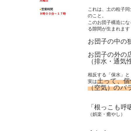
火曜日
これは、土の粒子同
●
営業時間
９時００分～１７時
のこと。
このお団子構造にな
る隙間が生まれます
お団子の中の
お団子の外の
（排水・通気
相反する「保水」と
土って、個
実は
（空気）のバ
「根っこも呼
（娯楽・癒やし）