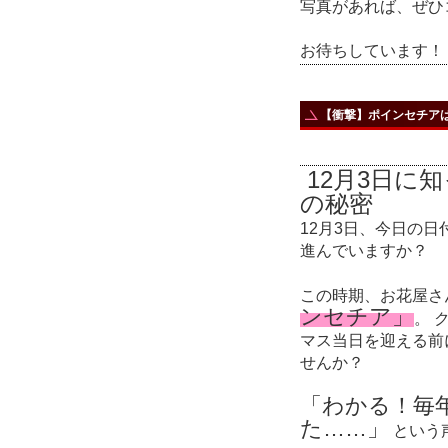
写真があれば、ぜひ
お待ちしています！
【衝撃】ポインセチア
12月3日に
の秘密
12月3日、今日の
進んでいますか？
この時期、お花屋さ
ンセチア」
。 
マス当日を迎える前
せんか？
「わかる！毎
た……」
という