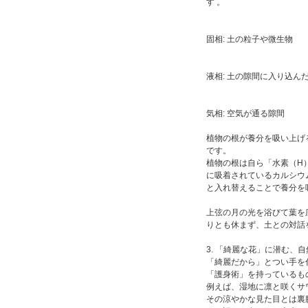
す 。
固相: 土の粒子や微生物
液相: 土の隙間に入り込ん
気相: 空気が通る隙間
植物の根が養分を吸い上げ
です。
植物の根は自ら「水素（H
に吸着されているカルシウ
と入れ替えることで養分を
上弦の月の光を浴びて葉を
りとも休まず、土との対話
3. 「綺麗な花」に潜む、
「綺麗だから」とつい手を
「護身術」を持っているも
例えば、湿地に凛と咲くサ
その涼やかな見た目とは裏