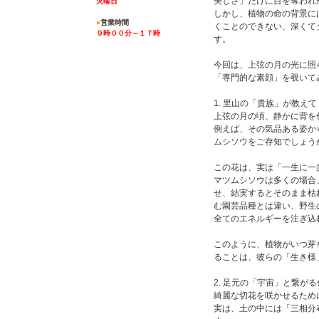
美しさ」だけに目を奪われ
火曜日
しかし、植物の命の背景に
●
営業時間
くことのできない、深くて
９時００分～１７時
す。
今回は、上弦の月の光に照
「専門的な素顔」を覗いて
1. 里山の「貴族」が教え
上弦の月の頃、静かに背を
例えば、その気品ある姿か
ムシソウをご存知でしょう
この花は、実は「一生に一
マツムシソウは多くの場合
せ、結実するとそのまま枯
む園芸品種とは違い、野生
全てのエネルギーを注ぎ込
このように、植物がいつ芽
ることは、彼らの「生き様
2. 足元の「宇宙」と繋が
綺麗な切花を咲かせるため
実は、土の中には「三相分