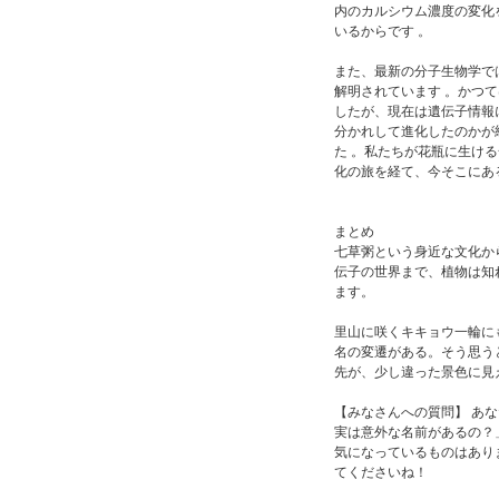
内のカルシウム濃度の変化
いるからです 。
また、最新の分子生物学で
解明されています 。かつ
したが、現在は遺伝子情報
分かれして進化したのかが
た 。私たちが花瓶に生け
化の旅を経て、今そこにあ
まとめ
七草粥という身近な文化か
伝子の世界まで、植物は知
ます。
里山に咲くキキョウ一輪に
名の変遷がある。そう思う
先が、少し違った景色に見
【みなさんへの質問】 あ
実は意外な名前があるの？
気になっているものはあり
てくださいね！