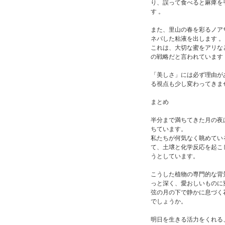
り、誤って食べると麻痺を
す 。
また、里山の春を彩るノア
ネバした粘液を出します 。
これは、大切な蜜をアリな
の戦略だと言われています 
「美しさ」には必ず理由が
る視点も少し変わってきま
まとめ
半分まで満ちてきた月の夜
ちています。
私たちが何気なく眺めてい
て、土壌と化学反応を起こ
うとしています。
こうした植物の専門的な背
っと深く、愛おしいものに
弦の月の下で静かに息づく
でしょうか。
明日を生きる活力をくれる