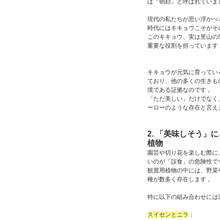
は「朝顔」と呼ばれていま
現代の私たちが思い浮かべ
時代にはキキョウこそがそ
このキキョウ、実は里山の
重要な役割を担っています 
キキョウが元気に育ってい
ており、他の多くの生きも
境である証拠なのです 。
「ただ美しい」だけでなく
ーローのような存在と言え
2. 「美味しそう」
植物
園芸や切り花を楽しむ際に
いのが「誤食」の危険性で
観賞用植物の中には、野菜
種が数多く存在します 。
特に以下の組み合わせには
スイセンとニラ
：