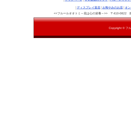
|
|
|
ディスプレイ装花
お悔やみのお花
オン
<<フルールオオトミ～花は心の栄養～>> 〒410-0822 静岡県沼
Copyright © フ