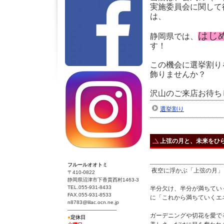
実施委員会に関して
は、
はじ
静岡県では、
す！
この機会に選挙割り
飾りませんか？
沢山のご来店お待ち
選挙割り
上弦の月と、未来をひ
フルールオオトミ
夜空に浮かぶ「上弦の月」
〒410-0822
静岡県沼津市下香貫西村1463-3
TEL.055-931-8433
半分欠け、半分が満ちてい
FAX.055-931-8533
に「これから満ちていくエ
n8783@lilac.ocn.ne.jp
──────────────
ガーデニングや切花を愛で
●
定休日