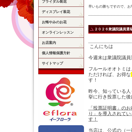
ブライダル装花
早いもの勝ちですので、お
ディスプレイ装花
お悔やみのお花
２０２６衆議院議員選
オンラインレッスン
お店案内
こんにちは
個人情報保護方針
今週末は衆議院議員
サイトマップ
フルールオオトミは
ただければ、お得な
す！
昨今、知っている人
挙に行き投票した後
「投票証明書」のお
り」を導入されてい
す！
当店は、公式の（一