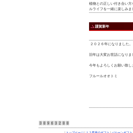
植物との正しい付き合い方
ルライフを一緒に楽しみま
謹賀新年
２０２６年になりました。
旧年は大変お世話になりま
今年もよろしくお願い致し
フルールオオトミ
|
|
|
トップページ
１２星座のギフト
バルーンギフ