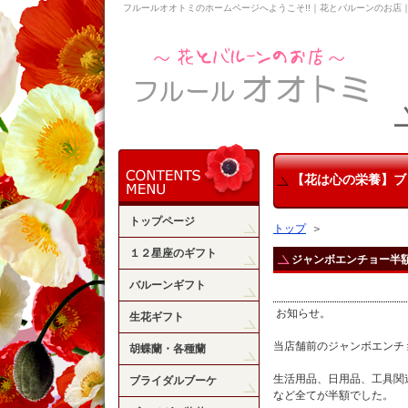
フルールオオトミのホームページへようこそ!!｜花とバルーンのお店
【花は心の栄養】ブ
トップページ
トップ
＞
１２星座のギフト
ジャンボエンチョー半
バルーンギフト
お知らせ。
生花ギフト
当店舗前のジャンボエンチ
胡蝶蘭・各種蘭
生活用品、日用品、工具関
ブライダルブーケ
など全てが半額でした。