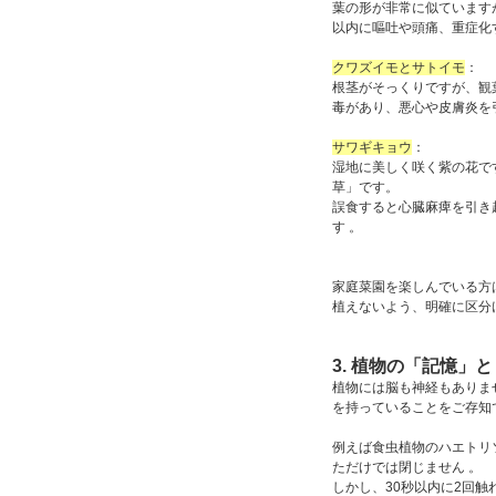
葉の形が非常に似ています
以内に嘔吐や頭痛、重症化
クワズイモとサトイモ
：
根茎がそっくりですが、観
毒があり、悪心や皮膚炎を
サワギキョウ
：
湿地に美しく咲く紫の花で
草」です。
誤食すると心臓麻痺を引き
す 。
家庭菜園を楽しんでいる方
植えないよう、明確に区分
3. 植物の「記憶」
植物には脳も神経もありま
を持っていることをご存知
例えば食虫植物のハエトリ
ただけでは閉じません 。
しかし、30秒以内に2回触