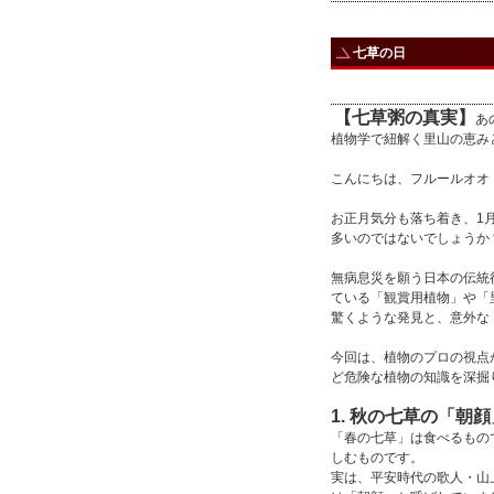
七草の日
【七草粥の真実】
あ
植物学で紐解く里山の恵み
こんにちは、フルールオオ
お正月気分も落ち着き、1
多いのではないでしょうか
無病息災を願う日本の伝統
ている「観賞用植物」や「
驚くような発見と、意外な
今回は、植物のプロの視点
ど危険な植物の知識を深掘
1. 秋の七草の「朝
「春の七草」は食べるもの
しむものです。
実は、平安時代の歌人・山